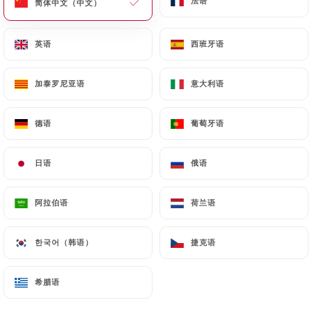
法语
法语
简体中文（中文）
简体中文（中文）
英语
英语
西班牙语
西班牙语
加泰罗尼亚语
加泰罗尼亚语
意大利语
意大利语
德语
德语
葡萄牙语
葡萄牙语
243 评论
日语
日语
俄语
俄语
RESTAURANT TRADITIONNEL
21 Boulevard Philippon
阿拉伯语
阿拉伯语
荷兰语
荷兰语
13004 Marseille France
한국어（韩语）
한국어（韩语）
捷克语
捷克语
希腊语
希腊语
餐厅简介