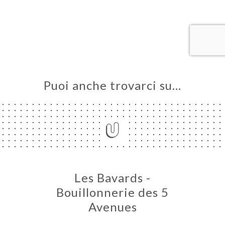
A
LE
NOTA
ERIA
SIONE
Puoi anche trovarci su…
NU
MPA
ATTO
Les Bavards -
Bouillonnerie des 5
Avenues