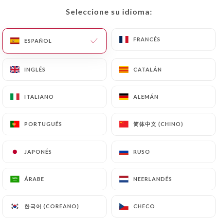
Seleccione su idioma:
Seleccione su idioma:
FRANCÉS
FRANCÉS
ESPAÑOL
ESPAÑOL
INGLÉS
INGLÉS
CATALÁN
CATALÁN
ITALIANO
ITALIANO
ALEMÁN
ALEMÁN
简体中文 (CHINO)
简体中文 (CHINO)
PORTUGUÉS
PORTUGUÉS
JAPONÉS
JAPONÉS
RUSO
RUSO
ÁRABE
ÁRABE
NEERLANDÉS
NEERLANDÉS
한국어 (COREANO)
한국어 (COREANO)
CHECO
CHECO