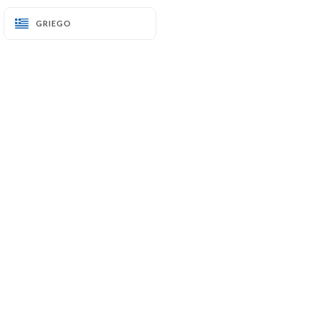
GRIEGO
GRIEGO